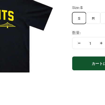
Size:
S
S
M
数量:
カート