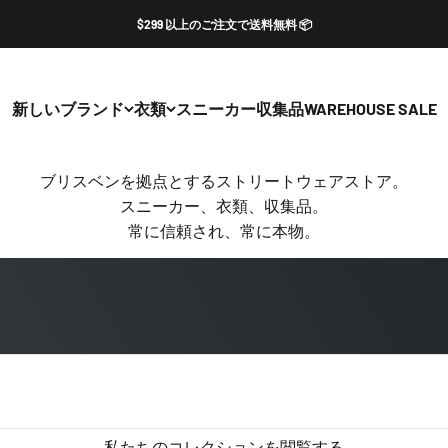
$299 以上のご注文で送料無料 📦
新しい
ブランド
衣類
スニーカー
収集品
WAREHOUSE SALE
ブリスベンを拠点とするストリートウェアストア。
スニーカー、衣類、収集品。
常に信頼され、常に本物。
私たちのコレクションを閲覧する